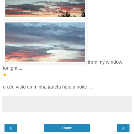
from my window
tonight ...
●
o céu visto da minha janela hoje à noite ...
‹
›
Home