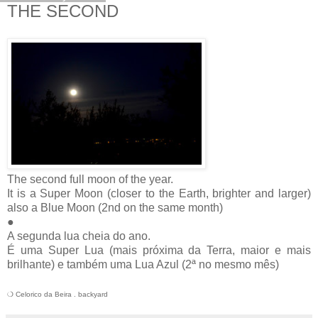
THE SECOND
The second full moon of the year.
It is a Super Moon (closer to the Earth, brighter and larger)
also a Blue Moon (2nd on the same month)
●
A segunda lua cheia do ano.
É uma Super Lua (mais próxima da Terra, maior e mais
brilhante) e também uma Lua Azul (2ª no mesmo mês)
❍ Celorico da Beira . backyard